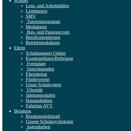
Schüler
Lern- und Arbeitshilfen
Lerntutoren
SMV
Tutorenprogramm
Mediatoren
Bus- und Pausenscouts
Berufsorientierung
Betriebspraktikum
Eltern
Schulmanager Online
Krankmeldung/Befreiung
Formulare
Sprechstunden
Elternbeirat
Förderverein
Unser Schulsystem
Übertritt
Jahrgangsstufen
Hausaufgaben
Fahrplan AVV
Beratung
Beratungslehrkraft
Unsere Schulpsychologin
Jugendarbeit