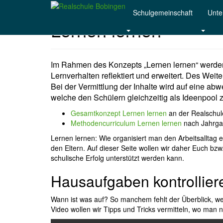
Skip
Schulgemeinschaft
Unter
to
Lernen lernen
main
content
Im Rahmen des Konzepts „Lernen lernen“ werde
Lernverhalten reflektiert und erweitert. Des Wei
Bei der Vermittlung der Inhalte wird auf eine a
welche den Schülern gleichzeitig als Ideenpool z
Gesamtkonzept Lernen lernen
an der Realschul
Methodencurriculum Lernen lernen
nach Jahrga
Lernen lernen: Wie organisiert man den Arbeitsalltag e
den Eltern. Auf dieser Seite wollen wir daher Euch bzw.
schulische Erfolg unterstützt werden kann.
Hausaufgaben kontrollier
Wann ist was auf? So manchem fehlt der Überblick, we
Video wollen wir Tipps und Tricks vermitteln, wo man 