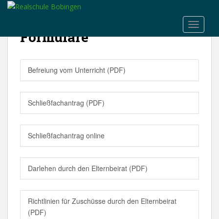
S
k
TOGGLE
i
Formulare
p
t
o
Befreiung vom Unterricht (PDF)
m
a
i
Schließfachantrag (PDF)
n
c
o
Schließfachantrag online
n
t
e
Darlehen durch den Elternbeirat (PDF)
n
t
Richtlinien für Zuschüsse durch den Elternbeirat
(PDF)