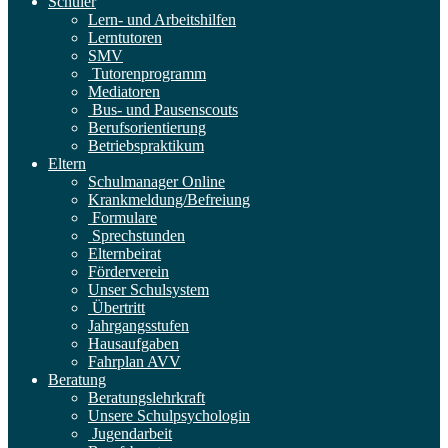
Schüler
Lern- und Arbeitshilfen
Lerntutoren
SMV
Tutorenprogramm
Mediatoren
Bus- und Pausenscouts
Berufsorientierung
Betriebspraktikum
Eltern
Schulmanager Online
Krankmeldung/Befreiung
Formulare
Sprechstunden
Elternbeirat
Förderverein
Unser Schulsystem
Übertritt
Jahrgangsstufen
Hausaufgaben
Fahrplan AVV
Beratung
Beratungslehrkraft
Unsere Schulpsychologin
Jugendarbeit