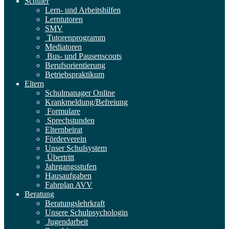
Schüler
Lern- und Arbeitshilfen
Lerntutoren
SMV
Tutorenprogramm
Mediatoren
Bus- und Pausenscouts
Berufsorientierung
Betriebspraktikum
Eltern
Schulmanager Online
Krankmeldung/Befreiung
Formulare
Sprechstunden
Elternbeirat
Förderverein
Unser Schulsystem
Übertritt
Jahrgangsstufen
Hausaufgaben
Fahrplan AVV
Beratung
Beratungslehrkraft
Unsere Schulpsychologin
Jugendarbeit