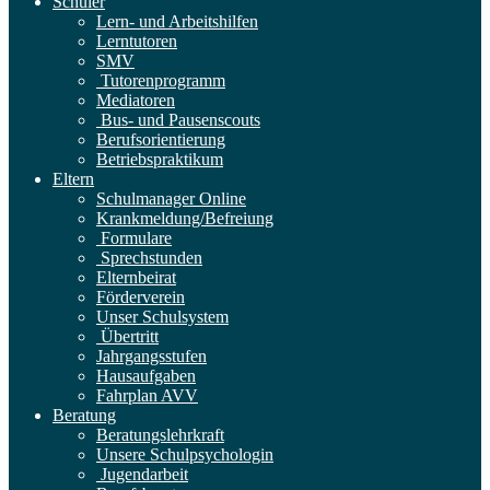
Schüler
Lern- und Arbeitshilfen
Lerntutoren
SMV
Tutorenprogramm
Mediatoren
Bus- und Pausenscouts
Berufsorientierung
Betriebspraktikum
Eltern
Schulmanager Online
Krankmeldung/Befreiung
Formulare
Sprechstunden
Elternbeirat
Förderverein
Unser Schulsystem
Übertritt
Jahrgangsstufen
Hausaufgaben
Fahrplan AVV
Beratung
Beratungslehrkraft
Unsere Schulpsychologin
Jugendarbeit