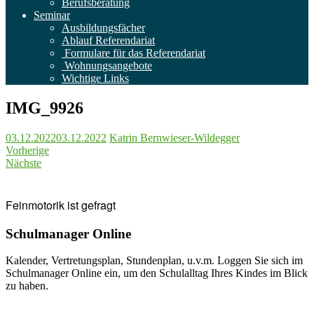
Berufsberatung
Seminar
Ausbildungsfächer
Ablauf Referendariat
Formulare für das Referendariat
Wohnungsangebote
Wichtige Links
IMG_9926
03.12.2022
03.12.2022
Katrin Bernwieser-Wildegger
Vorherige
Nächste
Feinmotorik ist gefragt
Schulmanager Online
Kalender, Vertretungsplan, Stundenplan, u.v.m. Loggen Sie sich im
Schulmanager Online ein, um den Schulalltag Ihres Kindes im Blick
zu haben.
Weitere Infos