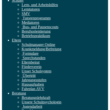
Schüler
Lern- und Arbeitshilfen
Lerntutoren
SMV
Tutorenprogramm
Mediatoren
Bus- und Pausenscouts
Berufsorientierung
Betriebspraktikum
Eltern
Schulmanager Online
Krankmeldung/Befreiung
Formulare
Sprechstunden
Elternbeirat
Förderverein
Unser Schulsystem
Übertritt
Jahrgangsstufen
Hausaufgaben
Fahrplan AVV
Beratung
Beratungslehrkraft
Unsere Schulpsychologin
Jugendarbeit