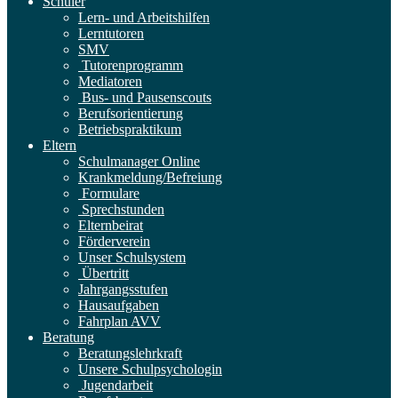
Schüler
Lern- und Arbeitshilfen
Lerntutoren
SMV
Tutorenprogramm
Mediatoren
Bus- und Pausenscouts
Berufsorientierung
Betriebspraktikum
Eltern
Schulmanager Online
Krankmeldung/Befreiung
Formulare
Sprechstunden
Elternbeirat
Förderverein
Unser Schulsystem
Übertritt
Jahrgangsstufen
Hausaufgaben
Fahrplan AVV
Beratung
Beratungslehrkraft
Unsere Schulpsychologin
Jugendarbeit