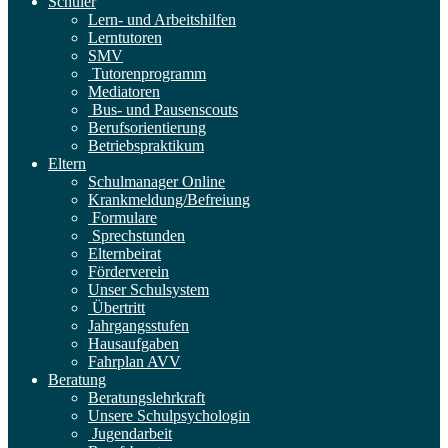
Schüler
Lern- und Arbeitshilfen
Lerntutoren
SMV
Tutorenprogramm
Mediatoren
Bus- und Pausenscouts
Berufsorientierung
Betriebspraktikum
Eltern
Schulmanager Online
Krankmeldung/Befreiung
Formulare
Sprechstunden
Elternbeirat
Förderverein
Unser Schulsystem
Übertritt
Jahrgangsstufen
Hausaufgaben
Fahrplan AVV
Beratung
Beratungslehrkraft
Unsere Schulpsychologin
Jugendarbeit