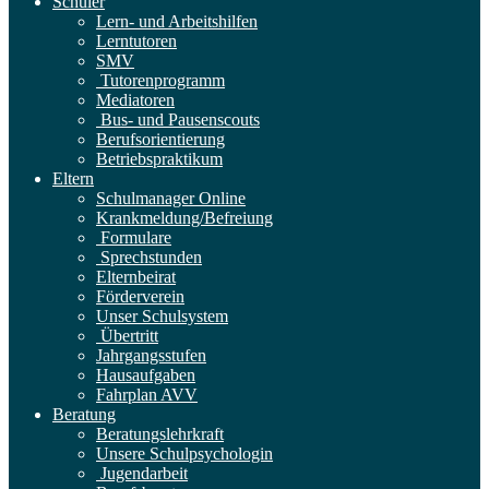
Schüler
Lern- und Arbeitshilfen
Lerntutoren
SMV
Tutorenprogramm
Mediatoren
Bus- und Pausenscouts
Berufsorientierung
Betriebspraktikum
Eltern
Schulmanager Online
Krankmeldung/Befreiung
Formulare
Sprechstunden
Elternbeirat
Förderverein
Unser Schulsystem
Übertritt
Jahrgangsstufen
Hausaufgaben
Fahrplan AVV
Beratung
Beratungslehrkraft
Unsere Schulpsychologin
Jugendarbeit