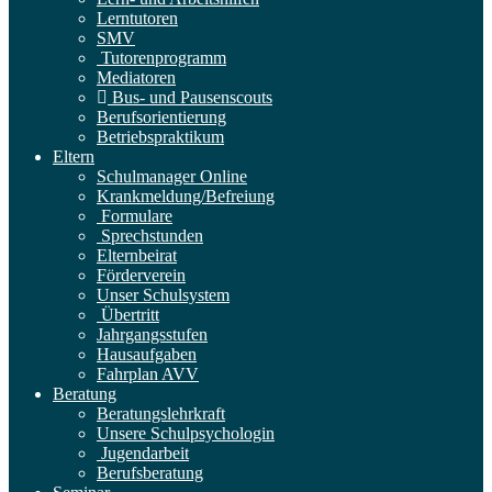
Lerntutoren
SMV
Tutorenprogramm
Mediatoren
Bus- und Pausenscouts
Berufsorientierung
Betriebspraktikum
Eltern
Schulmanager Online
Krankmeldung/Befreiung
Formulare
Sprechstunden
Elternbeirat
Förderverein
Unser Schulsystem
Übertritt
Jahrgangsstufen
Hausaufgaben
Fahrplan AVV
Beratung
Beratungslehrkraft
Unsere Schulpsychologin
Jugendarbeit
Berufsberatung