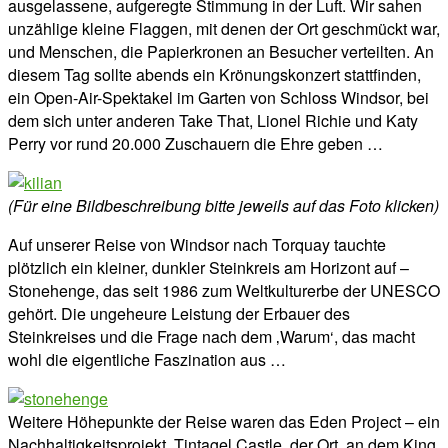
ausgelassene, aufgeregte Stimmung in der Luft. Wir sahen
unzählige kleine Flaggen, mit denen der Ort geschmückt war,
und Menschen, die Papierkronen an Besucher verteilten. An
diesem Tag sollte abends ein Krönungskonzert stattfinden,
ein Open-Air-Spektakel im Garten von Schloss Windsor, bei
dem sich unter anderen Take That, Lionel Richie und Katy
Perry vor rund 20.000 Zuschauern die Ehre geben …
(Für eine Bildbeschreibung bitte jeweils auf das Foto klicken)
Auf unserer Reise von Windsor nach Torquay tauchte
plötzlich ein kleiner, dunkler Steinkreis am Horizont auf –
Stonehenge, das seit 1986 zum Weltkulturerbe der UNESCO
gehört. Die ungeheure Leistung der Erbauer des
Steinkreises und die Frage nach dem ‚Warum‘, das macht
wohl die eigentliche Faszination aus …
Weitere Höhepunkte der Reise waren das Eden Project – ein
Nachhaltigkeitsprojekt, Tintagel Castle, der Ort, an dem King