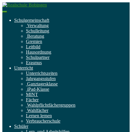
Skip to main content
Toggle navigation
Schulgemeinschaft
Verwaltung
Schulleitung
Beratung
Gremien
Leitbild
Hausordnung
Schulpartner
Erasmus
Unterricht
Unterrichtszeiten
Jahrgangsstufen
Ganztagesklasse
iPad-Klasse
MINT
Fächer
Wahlpflichtfächergruppen
Wahlfächer
Lernen lernen
Verbraucherschule
Schüler
Lern- und Arbeitshilfen