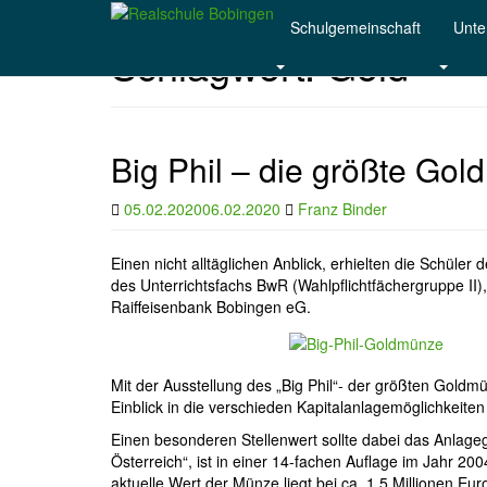
Skip to main content
Schulgemeinschaft
Unter
Schlagwort:
Gold
Big Phil – die größte Go
05.02.2020
06.02.2020
Franz Binder
Einen nicht alltäglichen Anblick, erhielten die Schül
des Unterrichtsfachs BwR (Wahlpflichtfächergruppe II)
Raiffeisenbank Bobingen eG.
Mit der Ausstellung des „Big Phil“- der größten Gol
Einblick in die verschieden Kapitalanlagemöglichkeiten
Einen besonderen Stellenwert sollte dabei das Anlage
Österreich“, ist in einer 14-fachen Auflage im Jahr 2
aktuelle Wert der Münze liegt bei ca. 1,5 Millionen Eu