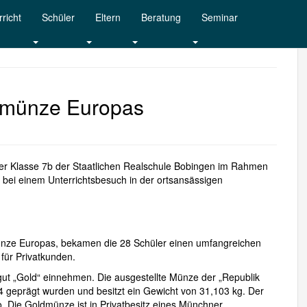
richt
Schüler
Eltern
Beratung
Seminar
ldmünze Europas
er der Klasse 7b der Staatlichen Realschule Bobingen im Rahmen
, bei einem Unterrichtsbesuch in der ortsansässigen
dmünze Europas, bekamen die 28 Schüler einen umfangreichen
 für Privatkunden.
gut „Gold“ einnehmen. Die ausgestellte Münze der „Republik
004 geprägt wurden und besitzt ein Gewicht von 31,103 kg. Der
ro. Die Goldmünze ist in Privatbesitz eines Münchner