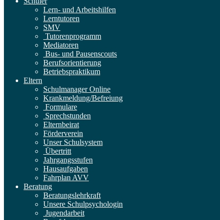
Schüler
Lern- und Arbeitshilfen
Lerntutoren
SMV
Tutorenprogramm
Mediatoren
Bus- und Pausenscouts
Berufsorientierung
Betriebspraktikum
Eltern
Schulmanager Online
Krankmeldung/Befreiung
Formulare
Sprechstunden
Elternbeirat
Förderverein
Unser Schulsystem
Übertritt
Jahrgangsstufen
Hausaufgaben
Fahrplan AVV
Beratung
Beratungslehrkraft
Unsere Schulpsychologin
Jugendarbeit