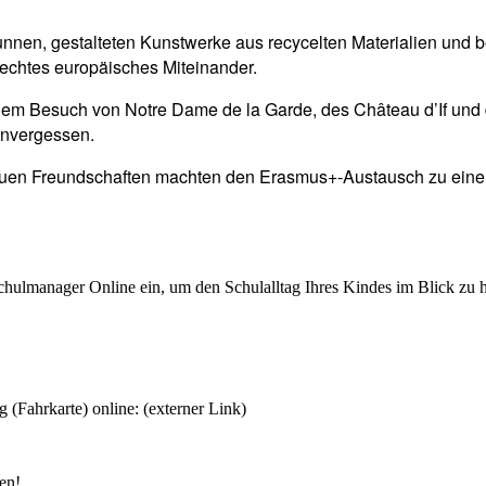
nen, gestalteten Kunstwerke aus recycelten Materialien und ber
 echtes europäisches Miteinander.
 dem Besuch von Notre Dame de la Garde, des Château d’If und 
unvergessen.
neuen Freundschaften machten den Erasmus+-Austausch zu eine
chulmanager Online ein, um den Schulalltag Ihres Kindes im Blick zu 
 (Fahrkarte) online: (externer Link)
en!