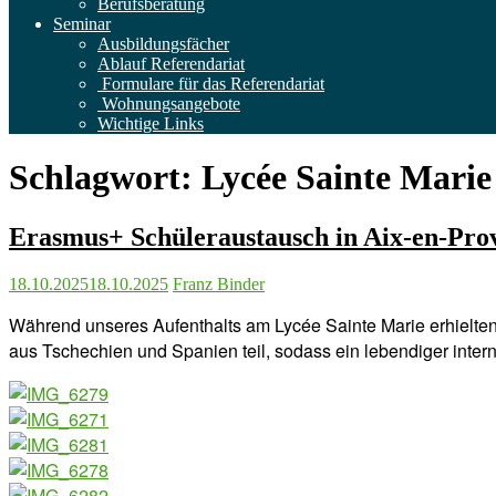
Berufsberatung
Seminar
Ausbildungsfächer
Ablauf Referendariat
Formulare für das Referendariat
Wohnungsangebote
Wichtige Links
Schlagwort:
Lycée Sainte Marie
Erasmus+ Schüleraustausch in Aix-en-Prov
18.10.2025
18.10.2025
Franz Binder
Während unseres Aufenthalts am Lycée Sainte Marie erhielte
aus Tschechien und Spanien teil, sodass ein lebendiger inter