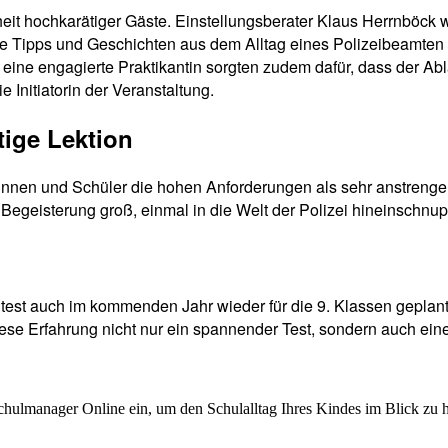
it hochkarätiger Gäste. Einstellungsberater Klaus Herrnböck w
re Tipps und Geschichten aus dem Alltag eines Polizeibeamten
ne engagierte Praktikantin sorgten zudem dafür, dass der Ablau
 Initiatorin der Veranstaltung.
ige Lektion
rinnen und Schüler die hohen Anforderungen als sehr anstre
Begeisterung groß, einmal in die Welt der Polizei hineinschnup
eitest auch im kommenden Jahr wieder für die 9. Klassen geplant
ese Erfahrung nicht nur ein spannender Test, sondern auch eine
chulmanager Online ein, um den Schulalltag Ihres Kindes im Blick zu 