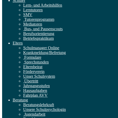
Schüler
Lern- und Arbeitshilfen
Lerntutoren
SMV
Tutorenprogramm
Mediatoren
Bus- und Pausenscouts
Berufsorientierung
Betriebspraktikum
Eltern
Schulmanager Online
Krankmeldung/Befreiung
Formulare
Sprechstunden
Elternbeirat
Förderverein
Unser Schulsystem
Übertritt
Jahrgangsstufen
Hausaufgaben
Fahrplan AVV
Beratung
Beratungslehrkraft
Unsere Schulpsychologin
Jugendarbeit