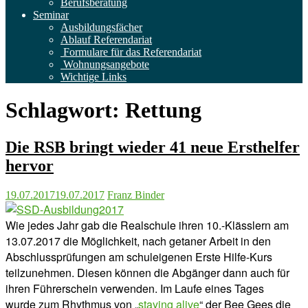
Berufsberatung
Seminar
Ausbildungsfächer
Ablauf Referendariat
Formulare für das Referendariat
Wohnungsangebote
Wichtige Links
Schlagwort:
Rettung
Die RSB bringt wieder 41 neue Ersthelfer
hervor
19.07.2017
19.07.2017
Franz Binder
Wie jedes Jahr gab die Realschule ihren 10.-Klässlern am
13.07.2017 die Möglichkeit, nach getaner Arbeit in den
Abschlussprüfungen am schuleigenen Erste Hilfe-Kurs
teilzunehmen. Diesen können die Abgänger dann auch für
ihren Führerschein verwenden. Im Laufe eines Tages
wurde zum Rhythmus von „
staying alive
“ der Bee Gees die