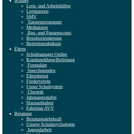
Schüler
Lern- und Arbeitshilfen
Lerntutoren
SMV
Tutorenprogramm
Mediatoren
Bus- und Pausenscouts
Berufsorientierung
Betriebspraktikum
Eltern
Schulmanager Online
Krankmeldung/Befreiung
Formulare
Sprechstunden
Elternbeirat
Förderverein
Unser Schulsystem
Übertritt
Jahrgangsstufen
Hausaufgaben
Fahrplan AVV
Beratung
Beratungslehrkraft
Unsere Schulpsychologin
Jugendarbeit