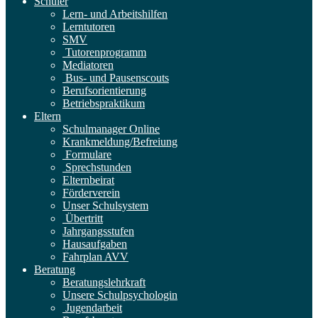
Schüler
Lern- und Arbeitshilfen
Lerntutoren
SMV
Tutorenprogramm
Mediatoren
Bus- und Pausenscouts
Berufsorientierung
Betriebspraktikum
Eltern
Schulmanager Online
Krankmeldung/Befreiung
Formulare
Sprechstunden
Elternbeirat
Förderverein
Unser Schulsystem
Übertritt
Jahrgangsstufen
Hausaufgaben
Fahrplan AVV
Beratung
Beratungslehrkraft
Unsere Schulpsychologin
Jugendarbeit