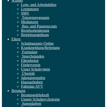
Schüler
Lern- und Arbeitshilfen
Lerntutoren
SMV
Tutorenprogramm
Mediatoren
Bus- und Pausenscouts
Berufsorientierung
Betriebspraktikum
Eltern
Schulmanager Online
Krankmeldung/Befreiung
Formulare
Sprechstunden
Elternbeirat
Förderverein
Unser Schulsystem
Übertritt
Jahrgangsstufen
Hausaufgaben
Fahrplan AVV
Beratung
Beratungslehrkraft
Unsere Schulpsychologin
Jugendarbeit