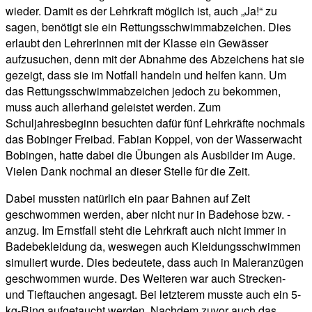
wieder. Damit es der Lehrkraft möglich ist, auch „Ja!“ zu
sagen, benötigt sie ein Rettungsschwimmabzeichen. Dies
erlaubt den LehrerInnen mit der Klasse ein Gewässer
aufzusuchen, denn mit der Abnahme des Abzeichens hat sie
gezeigt, dass sie im Notfall handeln und helfen kann. Um
das Rettungsschwimmabzeichen jedoch zu bekommen,
muss auch allerhand geleistet werden. Zum
Schuljahresbeginn besuchten dafür fünf Lehrkräfte nochmals
das Bobinger Freibad. Fabian Koppel, von der Wasserwacht
Bobingen, hatte dabei die Übungen als Ausbilder im Auge.
Vielen Dank nochmal an dieser Stelle für die Zeit.
Dabei mussten natürlich ein paar Bahnen auf Zeit
geschwommen werden, aber nicht nur in Badehose bzw. -
anzug. Im Ernstfall steht die Lehrkraft auch nicht immer in
Badebekleidung da, weswegen auch Kleidungsschwimmen
simuliert wurde. Dies bedeutete, dass auch in Maleranzügen
geschwommen wurde. Des Weiteren war auch Strecken-
und Tieftauchen angesagt. Bei letzterem musste auch ein 5-
kg-Ring aufgetaucht werden. Nachdem zuvor auch das