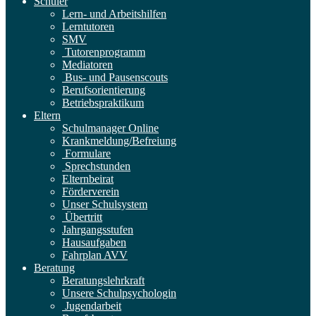
Schüler
Lern- und Arbeitshilfen
Lerntutoren
SMV
Tutorenprogramm
Mediatoren
Bus- und Pausenscouts
Berufsorientierung
Betriebspraktikum
Eltern
Schulmanager Online
Krankmeldung/Befreiung
Formulare
Sprechstunden
Elternbeirat
Förderverein
Unser Schulsystem
Übertritt
Jahrgangsstufen
Hausaufgaben
Fahrplan AVV
Beratung
Beratungslehrkraft
Unsere Schulpsychologin
Jugendarbeit