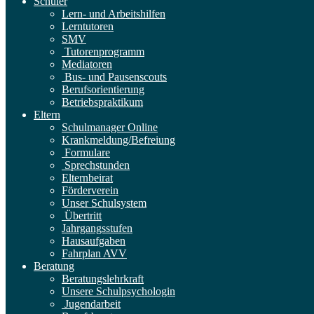
Schüler
Lern- und Arbeitshilfen
Lerntutoren
SMV
Tutorenprogramm
Mediatoren
Bus- und Pausenscouts
Berufsorientierung
Betriebspraktikum
Eltern
Schulmanager Online
Krankmeldung/Befreiung
Formulare
Sprechstunden
Elternbeirat
Förderverein
Unser Schulsystem
Übertritt
Jahrgangsstufen
Hausaufgaben
Fahrplan AVV
Beratung
Beratungslehrkraft
Unsere Schulpsychologin
Jugendarbeit