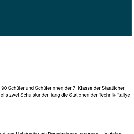
n? 90 Schüler und Schülerinnen der 7. Klasse der Staatlichen
ils zwei Schulstunden lang die Stationen der Technik-Rallye
ut und Holzbretter mit Brandzeichen versehen – in vielen