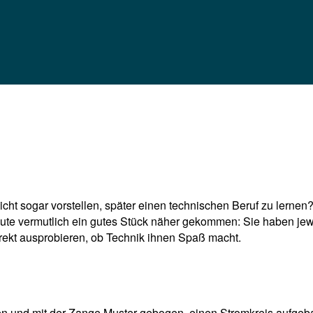
eicht sogar vorstellen, später einen technischen Beruf zu lerne
te vermutlich ein gutes Stück näher gekommen: Sie haben jewe
irekt ausprobieren, ob Technik ihnen Spaß macht.
en und mit der Zange Muster gebogen, einen Stromkreis aufgeba