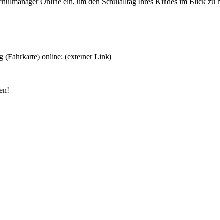
chulmanager Online ein, um den Schulalltag Ihres Kindes im Blick zu 
 (Fahrkarte) online: (externer Link)
en!