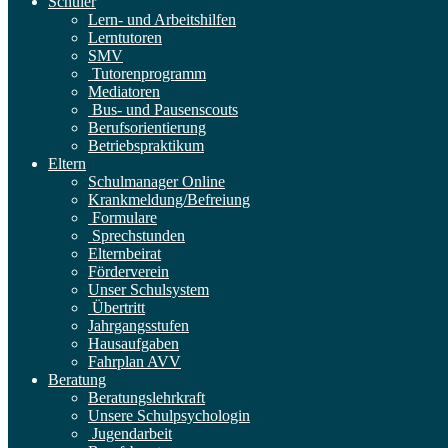
Schüler
Lern- und Arbeitshilfen
Lerntutoren
SMV
Tutorenprogramm
Mediatoren
Bus- und Pausenscouts
Berufsorientierung
Betriebspraktikum
Eltern
Schulmanager Online
Krankmeldung/Befreiung
Formulare
Sprechstunden
Elternbeirat
Förderverein
Unser Schulsystem
Übertritt
Jahrgangsstufen
Hausaufgaben
Fahrplan AVV
Beratung
Beratungslehrkraft
Unsere Schulpsychologin
Jugendarbeit