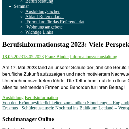
Berufsberatung
Seminar
Ausbildungsfächer
Ablauf Referendariat
Formulare für das Referendariat
Wohnungsangebote
Wichtige Links
Berufsinformationstag 2023: Viele Perspek
18.05.2023
18.05.2023
Franz Binder
Informationsveranstaltung
Am 17. Mai 2023 fand an unserer Schule der jährliche Berufsi
berufliche Zukunft aufzuzeigen und nach motiviertem Nachwu
Unternehmensvertretern führte. Die Teilnehmer nutzten diese
allen teilnehmenden Firmen und Behörden für ihren Beitrag!
Ausbildung
Berufsinformation
Beitragsnavigation
Von den Krönungsfeierlichkeiten zum antiken Stonehenge – England
Erasmus+ Schüleraustausch: Nochmal ins Baltikum: Lettland – Ventsp
Schulmanager Online