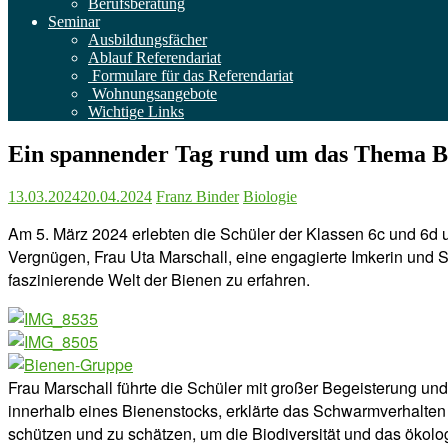
Berufsberatung
Seminar
Ausbildungsfächer
Ablauf Referendariat
Formulare für das Referendariat
Wohnungsangebote
Wichtige Links
Ein spannender Tag rund um das Thema Bi
13.03.2024
20.04.2024
Franz Binder
Biologie
Am 5. März 2024 erlebten die Schüler der Klassen 6c und 6d 
Vergnügen, Frau Uta Marschall, eine engagierte Imkerin und S
faszinierende Welt der Bienen zu erfahren.
Frau Marschall führte die Schüler mit großer Begeisterung u
innerhalb eines Bienenstocks, erklärte das Schwarmverhalten 
schützen und zu schätzen, um die Biodiversität und das ökolo