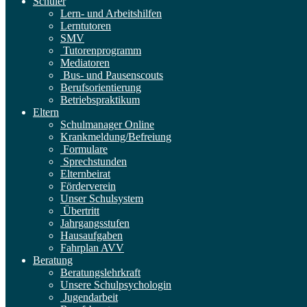
Schüler
Lern- und Arbeitshilfen
Lerntutoren
SMV
Tutorenprogramm
Mediatoren
Bus- und Pausenscouts
Berufsorientierung
Betriebspraktikum
Eltern
Schulmanager Online
Krankmeldung/Befreiung
Formulare
Sprechstunden
Elternbeirat
Förderverein
Unser Schulsystem
Übertritt
Jahrgangsstufen
Hausaufgaben
Fahrplan AVV
Beratung
Beratungslehrkraft
Unsere Schulpsychologin
Jugendarbeit