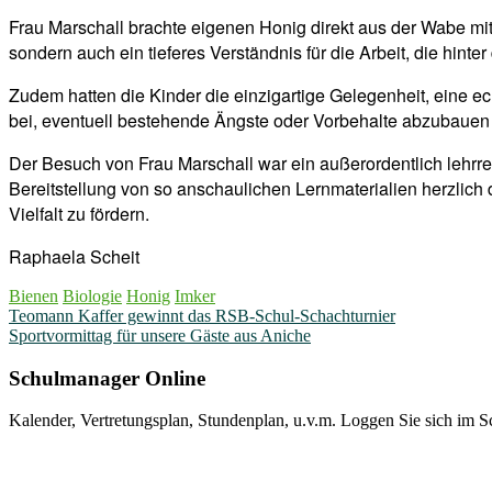
Frau Marschall brachte eigenen Honig direkt aus der Wabe mit, 
sondern auch ein tieferes Verständnis für die Arbeit, die hinte
Zudem hatten die Kinder die einzigartige Gelegenheit, eine 
bei, eventuell bestehende Ängste oder Vorbehalte abzubauen 
Der Besuch von Frau Marschall war ein außerordentlich lehrrei
Bereitstellung von so anschaulichen Lernmaterialien herzlich 
Vielfalt zu fördern.
Raphaela Scheit
Bienen
Biologie
Honig
Imker
Beitragsnavigation
Teomann Kaffer gewinnt das RSB-Schul-Schachturnier
Sportvormittag für unsere Gäste aus Aniche
Schulmanager Online
Kalender, Vertretungsplan, Stundenplan, u.v.m. Loggen Sie sich im S
Weitere Infos