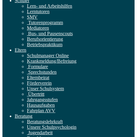
Schüler
Lern- und Arbeitshilfen
Lerntutoren
SMV
Tutorenprogramm
Mediatoren
Bus- und Pausenscouts
Berufsorientierung
Betriebspraktikum
Eltern
Schulmanager Online
Krankmeldung/Befreiung
Formulare
Sprechstunden
Elternbeirat
Förderverein
Unser Schulsystem
Übertritt
Jahrgangsstufen
Hausaufgaben
Fahrplan AVV
Beratung
Beratungslehrkraft
Unsere Schulpsychologin
Jugendarbeit