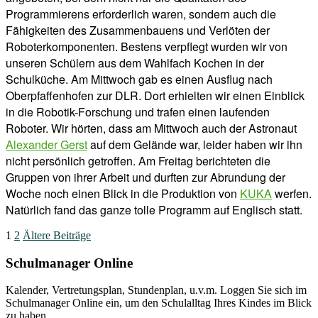
Programmierens erforderlich waren, sondern auch die
Fähigkeiten des Zusammenbauens und Verlöten der
Roboterkomponenten. Bestens verpflegt wurden wir von
unseren Schülern aus dem Wahlfach Kochen in der
Schulküche. Am Mittwoch gab es einen Ausflug nach
Oberpfaffenhofen zur DLR. Dort erhielten wir einen Einblick
in die Robotik-Forschung und trafen einen laufenden
Roboter. Wir hörten, dass am Mittwoch auch der Astronaut
Alexander Gerst
auf dem Gelände war, leider haben wir ihn
nicht persönlich getroffen. Am Freitag berichteten die
Gruppen von ihrer Arbeit und durften zur Abrundung der
Woche noch einen Blick in die Produktion von
KUKA
werfen.
Natürlich fand das ganze tolle Programm auf Englisch statt.
Seitennummerierung
1
2
Ältere Beiträge
der
Schulmanager Online
Beiträge
Kalender, Vertretungsplan, Stundenplan, u.v.m. Loggen Sie sich im
Schulmanager Online ein, um den Schulalltag Ihres Kindes im Blick
zu haben.