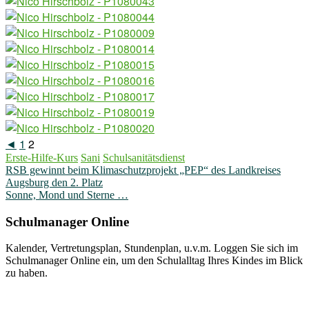
◄
1
2
Erste-Hilfe-Kurs
Sani
Schulsanitätsdienst
Beitragsnavigation
RSB gewinnt beim Klimaschutzprojekt „PEP“ des Landkreises
Augsburg den 2. Platz
Sonne, Mond und Sterne …
Schulmanager Online
Kalender, Vertretungsplan, Stundenplan, u.v.m. Loggen Sie sich im
Schulmanager Online ein, um den Schulalltag Ihres Kindes im Blick
zu haben.
Weitere Infos