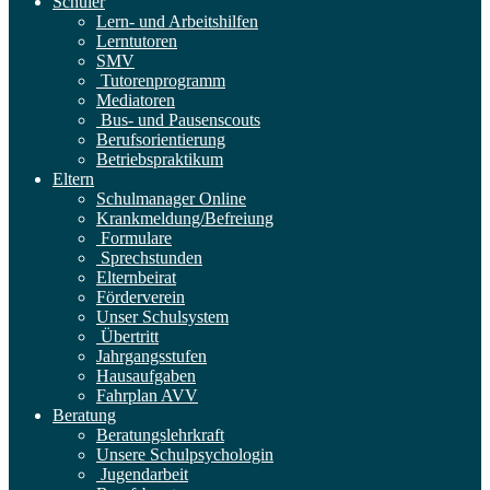
Schüler
Lern- und Arbeitshilfen
Lerntutoren
SMV
Tutorenprogramm
Mediatoren
Bus- und Pausenscouts
Berufsorientierung
Betriebspraktikum
Eltern
Schulmanager Online
Krankmeldung/Befreiung
Formulare
Sprechstunden
Elternbeirat
Förderverein
Unser Schulsystem
Übertritt
Jahrgangsstufen
Hausaufgaben
Fahrplan AVV
Beratung
Beratungslehrkraft
Unsere Schulpsychologin
Jugendarbeit