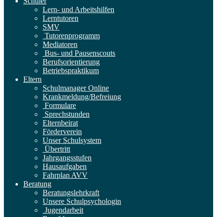
Schüler
Lern- und Arbeitshilfen
Lerntutoren
SMV
Tutorenprogramm
Mediatoren
Bus- und Pausenscouts
Berufsorientierung
Betriebspraktikum
Eltern
Schulmanager Online
Krankmeldung/Befreiung
Formulare
Sprechstunden
Elternbeirat
Förderverein
Unser Schulsystem
Übertritt
Jahrgangsstufen
Hausaufgaben
Fahrplan AVV
Beratung
Beratungslehrkraft
Unsere Schulpsychologin
Jugendarbeit