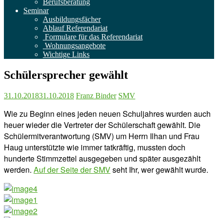
Berufsberatung
Seminar
Ausbildungsfächer
Ablauf Referendariat
Formulare für das Referendariat
Wohnungsangebote
Wichtige Links
Schülersprecher gewählt
31.10.2018
31.10.2018
Franz Binder
SMV
Wie zu Beginn eines jeden neuen Schuljahres wurden auch
heuer wieder die Vertreter der Schülerschaft gewählt. Die
Schülermitverantwortung (SMV) um Herrn Ilhan und Frau
Haug unterstützte wie immer tatkräftig, mussten doch
hunderte Stimmzettel ausgegeben und später ausgezählt
werden.
Auf der Seite der SMV
seht Ihr, wer gewählt wurde.