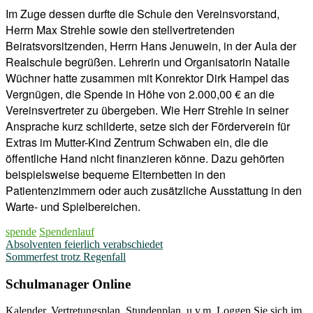
Im Zuge dessen durfte die Schule den Vereinsvorstand,
Herrn Max Strehle sowie den stellvertretenden
Beiratsvorsitzenden, Herrn Hans Jenuwein, in der Aula der
Realschule begrüßen. Lehrerin und Organisatorin Natalie
Wüchner hatte zusammen mit Konrektor Dirk Hampel das
Vergnügen, die Spende in Höhe von 2.000,00 € an die
Vereinsvertreter zu übergeben. Wie Herr Strehle in seiner
Ansprache kurz schilderte, setze sich der Förderverein für
Extras im Mutter-Kind Zentrum Schwaben ein, die die
öffentliche Hand nicht finanzieren könne. Dazu gehörten
beispielsweise bequeme Elternbetten in den
Patientenzimmern oder auch zusätzliche Ausstattung in den
Warte- und Spielbereichen.
spende
Spendenlauf
Beitragsnavigation
Absolventen feierlich verabschiedet
Sommerfest trotz Regenfall
Schulmanager Online
Kalender, Vertretungsplan, Stundenplan, u.v.m. Loggen Sie sich im