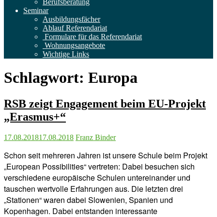
Berufsberatung
Seminar
Ausbildungsfächer
Ablauf Referendariat
Formulare für das Referendariat
Wohnungsangebote
Wichtige Links
Schlagwort:
Europa
RSB zeigt Engagement beim EU-Projekt
„Erasmus+“
17.08.2018
17.08.2018
Franz Binder
Schon seit mehreren Jahren ist unsere Schule beim Projekt
„European Possibilities“ vertreten: Dabei besuchen sich
verschiedene europäische Schulen untereinander und
tauschen wertvolle Erfahrungen aus. Die letzten drei
„Stationen“ waren dabei Slowenien, Spanien und
Kopenhagen. Dabei entstanden interessante