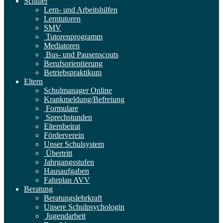
Schüler
Lern- und Arbeitshilfen
Lerntutoren
SMV
Tutorenprogramm
Mediatoren
Bus- und Pausenscouts
Berufsorientierung
Betriebspraktikum
Eltern
Schulmanager Online
Krankmeldung/Befreiung
Formulare
Sprechstunden
Elternbeirat
Förderverein
Unser Schulsystem
Übertritt
Jahrgangsstufen
Hausaufgaben
Fahrplan AVV
Beratung
Beratungslehrkraft
Unsere Schulpsychologin
Jugendarbeit