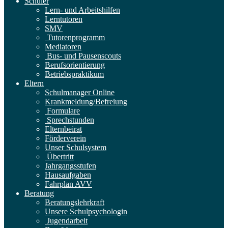
Schüler
Lern- und Arbeitshilfen
Lerntutoren
SMV
Tutorenprogramm
Mediatoren
Bus- und Pausenscouts
Berufsorientierung
Betriebspraktikum
Eltern
Schulmanager Online
Krankmeldung/Befreiung
Formulare
Sprechstunden
Elternbeirat
Förderverein
Unser Schulsystem
Übertritt
Jahrgangsstufen
Hausaufgaben
Fahrplan AVV
Beratung
Beratungslehrkraft
Unsere Schulpsychologin
Jugendarbeit