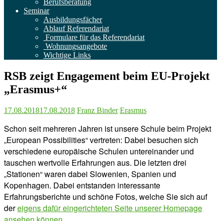
Berufsberatung
Seminar
Ausbildungsfächer
Ablauf Referendariat
Formulare für das Referendariat
Wohnungsangebote
Wichtige Links
RSB zeigt Engagement beim EU-Projekt
„Erasmus+“
17.08.2018
17.08.2018
Franz Binder
Erasmus
Schon seit mehreren Jahren ist unsere Schule beim Projekt
„European Possibilities“ vertreten: Dabei besuchen sich
verschiedene europäische Schulen untereinander und
tauschen wertvolle Erfahrungen aus. Die letzten drei
„Stationen“ waren dabei Slowenien, Spanien und
Kopenhagen. Dabei entstanden interessante
Erfahrungsberichte und schöne Fotos, welche Sie sich auf
der
eigens dafür eingerichteten Seite unserer Homepage
ansehen können
.