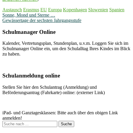
Austausch
Erasmus
EU
Europa
Kopenhagen
Slowenien
Spanien
Beitragsnavigation
Sonne, Mond und Sterne …
Gewässertage der sechsten Jahrgangsstufe
Schulmanager Online
Kalender, Vertretungsplan, Stundenplan, u.v.m. Loggen Sie sich im
Schulmanager Online ein, um den Schulalltag Ihres Kindes im Blick
zu haben.
Weitere Infos
Schulanmeldung online
Stellen Sie hier den Schulantrag (Anmeldung) und
Beförderungsantrag (Fahrkarte) online: (externer Link)
Zum Antrag
iPad- und Ganztagesklassen: Bitte auch über den obigen Link
anmelden!
Suche
nach: