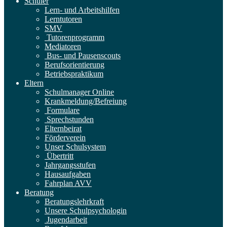
Schüler
Lern- und Arbeitshilfen
Lerntutoren
SMV
Tutorenprogramm
Mediatoren
Bus- und Pausenscouts
Berufsorientierung
Betriebspraktikum
Eltern
Schulmanager Online
Krankmeldung/Befreiung
Formulare
Sprechstunden
Elternbeirat
Förderverein
Unser Schulsystem
Übertritt
Jahrgangsstufen
Hausaufgaben
Fahrplan AVV
Beratung
Beratungslehrkraft
Unsere Schulpsychologin
Jugendarbeit