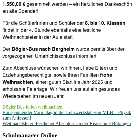
1.550,00 €
gesammelt werden – ein herzliches Dankeschön
an alle Spender!
Für die Schülerinnen und Schüler der
8. bis 10. Klassen
findet in der 4. Stunde ebenfalls eine festliche
Weihnachtsfeier in der Aula statt.
Der
Bögler-Bus nach Bergheim
wurde bereits über den
vorgezogenen Unterrichtsschluss informiert.
Zum Abschluss wünschen wir Ihnen, liebe Eltern und
Erziehungsberechtigte, sowie Ihren Familien
frohe
Weihnachten
, einen guten Start ins Jahr 2025 und
erholsame Feiertage! Wir freuen uns auf ein gesundes
Wiedersehen im neuen Jahr.
Bögler
Bus
ferien
weihnachten
Beitragsnavigation
Ein spannender Vormittag in der Lehrwerkstatt von MLB – Physik
zum Anfassen!
Weihnachtsfeier: Festlicher Abschluss an der Realschule Bobingen
Schulmanager Online