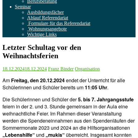
Berufsberatung
Seminar
Ausbildungsfächer
Ablauf Referendariat
Formulare für das Referendariat
Wohnungsangebote
Wichtige Links
Letzter Schultag vor den
Weihnachtsferien
18.12.2024
18.12.2024
Franz Binder
Organisation
Am
Freitag, den 20.12.2024
endet der Unterricht für alle
Schülerinnen und Schüler bereits um
11:05 Uhr
.
Die Schülerinnen und Schüler der
5. bis 7. Jahrgangsstufe
feiern in der 2. und 3. Stunde gemeinsam in der Aula eine
weihnachtliche Feier. Im Rahmen dieser Veranstaltung
werden die Spendeneinnahmen aus den Spendenläufen der
Sommermonate 2023 und 2024 an die Hilfsorganisationen
„Lebenshilfe“
und
„mukis“
überreicht. Insgesamt konnten