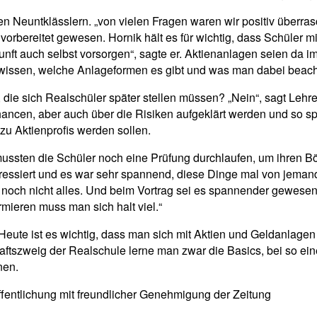
n Neuntklässlern. „von vielen Fragen waren wir positiv überrasc
orbereitet gewesen. Hornik hält es für wichtig, dass Schüler mit
nft auch selbst vorsorgen“, sagte er. Aktienanlagen seien da
en wissen, welche Anlageformen es gibt und was man dabei beac
n, die sich Realschüler später stellen müssen? „Nein“, sagt Leh
ancen, aber auch über die Risiken aufgeklärt werden und so spä
zu Aktienprofis werden sollen.
ssten die Schüler noch eine Prüfung durchlaufen, um ihren Bö
ressiert und es war sehr spannend, diese Dinge mal von jemandem
n noch nicht alles. Und beim Vortrag sei es spannender gewese
mieren muss man sich halt viel.“
 „Heute ist es wichtig, dass man sich mit Aktien und Geldanla
haftszweig der Realschule lerne man zwar die Basics, bei so ei
nen.
fentlichung mit freundlicher Genehmigung der Zeitung