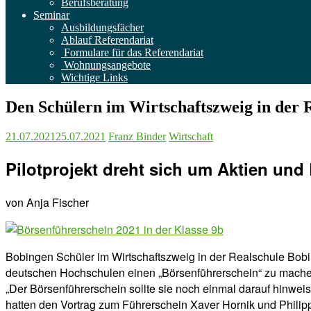
Berufsberatung
Seminar
Ausbildungsfächer
Ablauf Referendariat
Formulare für das Referendariat
Wohnungsangebote
Wichtige Links
Den Schülern im Wirtschaftszweig in der R
21.07.2021
25.07.2021
Franz Binder
Wirtschaft
Pilotprojekt dreht sich um Aktien und
von Anja Fischer
Bobingen
Schüler im Wirtschaftszweig in der Realschule Bo
deutschen Hochschulen einen „Börsenführerschein“ zu machen. 
„Der Börsenführerschein sollte sie noch einmal darauf hinwei
hatten den Vortrag zum Führerschein Xaver Hornik und Phili