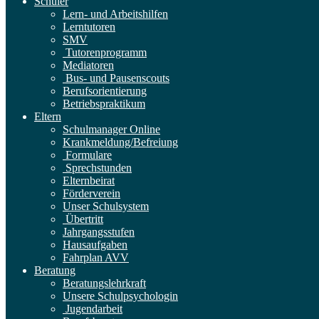
Schüler
Lern- und Arbeitshilfen
Lerntutoren
SMV
Tutorenprogramm
Mediatoren
Bus- und Pausenscouts
Berufsorientierung
Betriebspraktikum
Eltern
Schulmanager Online
Krankmeldung/Befreiung
Formulare
Sprechstunden
Elternbeirat
Förderverein
Unser Schulsystem
Übertritt
Jahrgangsstufen
Hausaufgaben
Fahrplan AVV
Beratung
Beratungslehrkraft
Unsere Schulpsychologin
Jugendarbeit