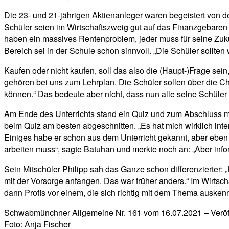
Die 23- und 21-jährigen Aktienanleger waren begeistert von de
Schüler seien im Wirtschaftszweig gut auf das Finanzgebaren v
haben ein massives Rentenproblem, jeder muss für seine Zuku
Bereich sei in der Schule schon sinnvoll. „Die Schüler sollt
Kaufen oder nicht kaufen, soll das also die (Haupt-)Frage sei
gehören bei uns zum Lehrplan. Die Schüler sollen über die Ch
können.“ Das bedeute aber nicht, dass nun alle seine Schüler 
Am Ende des Unterrichts stand ein Quiz und zum Abschluss mu
beim Quiz am besten abgeschnitten. „Es hat mich wirklich inte
Einiges habe er schon aus dem Unterricht gekannt, aber ebe
arbeiten muss“, sagte Batuhan und merkte noch an: „Aber infor
Sein Mitschüler Philipp sah das Ganze schon differenzierter:
mit der Vorsorge anfangen. Das war früher anders.“ Im Wirtsc
dann Profis vor einem, die sich richtig mit dem Thema ausken
Schwabmünchner Allgemeine
Nr. 161 vom 16.07.2021 – Veröf
Foto: Anja Fischer