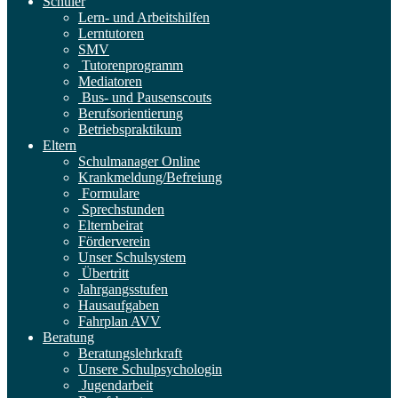
Schüler
Lern- und Arbeitshilfen
Lerntutoren
SMV
Tutorenprogramm
Mediatoren
Bus- und Pausenscouts
Berufsorientierung
Betriebspraktikum
Eltern
Schulmanager Online
Krankmeldung/Befreiung
Formulare
Sprechstunden
Elternbeirat
Förderverein
Unser Schulsystem
Übertritt
Jahrgangsstufen
Hausaufgaben
Fahrplan AVV
Beratung
Beratungslehrkraft
Unsere Schulpsychologin
Jugendarbeit