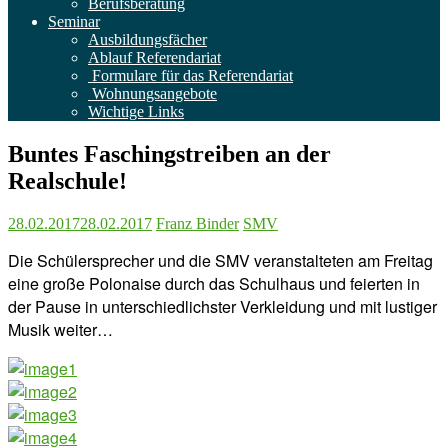
Berufsberatung
Seminar
Ausbildungsfächer
Ablauf Referendariat
Formulare für das Referendariat
Wohnungsangebote
Wichtige Links
Buntes Faschingstreiben an der
Realschule!
28.02.2017
28.02.2017
Franz Binder
SMV
Die Schülersprecher und die SMV veranstalteten am Freitag
eine große Polonaise durch das Schulhaus und feierten in
der Pause in unterschiedlichster Verkleidung und mit lustiger
Musik weiter…