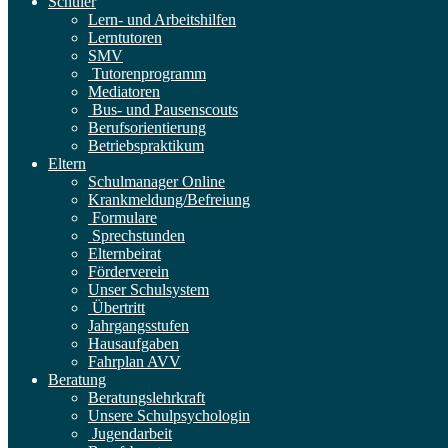
Schüler
Lern- und Arbeitshilfen
Lerntutoren
SMV
Tutorenprogramm
Mediatoren
Bus- und Pausenscouts
Berufsorientierung
Betriebspraktikum
Eltern
Schulmanager Online
Krankmeldung/Befreiung
Formulare
Sprechstunden
Elternbeirat
Förderverein
Unser Schulsystem
Übertritt
Jahrgangsstufen
Hausaufgaben
Fahrplan AVV
Beratung
Beratungslehrkraft
Unsere Schulpsychologin
Jugendarbeit