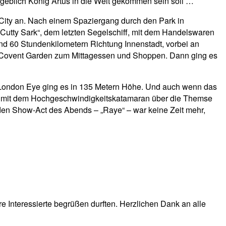
ngeblich König Artus in die Welt gekommen sein soll …
City an. Nach einem Spaziergang durch den Park in
Cutty Sark“, dem letzten Segelschiff, mit dem Handelswaren
nd 60 Stundenkilometern Richtung Innenstadt, vorbei an
r Covent Garden zum Mittagessen und Shoppen. Dann ging es
 London Eye ging es in 135 Metern Höhe. Und auch wenn das
r es mit dem Hochgeschwindigkeitskatamaran über die Themse
 den Show-Act des Abends – „Raye“ – war keine Zeit mehr,
e Interessierte begrüßen durften. Herzlichen Dank an alle