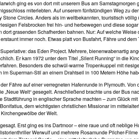
Harwich ging es von dort mit unserem Bus am Samstagmorgen g
gsschloss miterlebten. Auf unserem fünfstündigen Weg zu den 
tone Circles. Anders als im weltbekannten, touristisch völlig
riesigen Felsbrocken frei hin- und herbewegen und diese sogar
an dort grasenden Schafherden bahnen. Nur: Auf welche Weise 
, erstaunt immer noch. Etwas platt von Busfahrt, Fähre und de
 Superlative: das Eden Project. Mehrere, bienenwabenartig an
ächlich. Er kam 1972 unter dem Titel „Silent Running“ in die Kin
rfahren. Besonders die schwül-warme Tropenkuppel mit riesig
 im Superman-Stil an einem Drahtseil in 100 Metern Höhe hab
er Fähre auf einer verregneten Hafenrunde in Plymouth. Von dor
 die „Neue Welt“ gesegelt. Anschließend brachte uns der Bus 
e Stadtführung in englischer Sprache machten – zum Glück mit
Bonifatius, dem wichtigsten christlichen Missionar im mittelalte
 Kirchengewölbe der Welt.
sagt. Erst ging es ins Dartmoor – eine raue und oft neblige Ho
Historienthriller Werwulf und mehrere Rosamunde Pilcher-Film