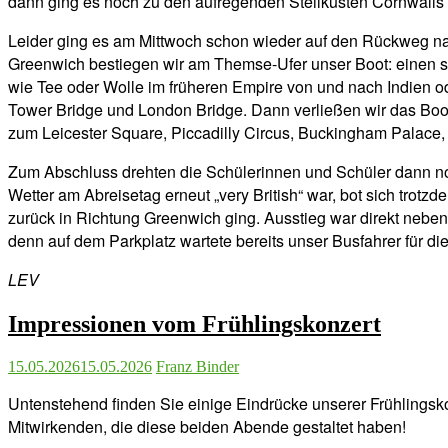
dann ging es noch zu den aufregenden Steilküsten Cornwalls m
Leider ging es am Mittwoch schon wieder auf den Rückweg na
Greenwich bestiegen wir am Themse-Ufer unser Boot: einen su
wie Tee oder Wolle im früheren Empire von und nach Indien od
Tower Bridge und London Bridge. Dann verließen wir das Bo
zum Leicester Square, Piccadilly Circus, Buckingham Palace,
Zum Abschluss drehten die Schülerinnen und Schüler dann n
Wetter am Abreisetag erneut „very British“ war, bot sich tro
zurück in Richtung Greenwich ging. Ausstieg war direkt neben
denn auf dem Parkplatz wartete bereits unser Busfahrer für die
LEV
Impressionen vom Frühlingskonzert
15.05.2026
15.05.2026
Franz Binder
Untenstehend finden Sie einige Eindrücke unserer Frühlingsko
Mitwirkenden, die diese beiden Abende gestaltet haben!