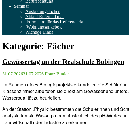
Berufsberatung
Seminar
Ausbildungsfächer
Ablauf Referendariat
Formulare für das Referendariat
Wohnungsangebote
Wichtige Links
Kategorie:
Fächer
Gewässertag an der Realschule Bobingen
31.07.2026
31.07.2026
Franz Binder
Im Rahmen eines Biologieprojekts erkundeten die Schülerinnen
Klassenzimmer arbeiteten sie direkt am Gewässer und untersu
Wasserqualität zu beurteilen.
An der Station „Physik“ bestimmten die Schülerinnen und Sch
analysierten sie Wasserproben hinsichtlich des pH-Wertes und
Landwirtschaft oder Industrie zu erkennen.