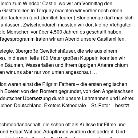
leich zum Windsor Castle, wo wir am Vormittag den
Gastfamilien in Torquay machten wir vorher noch einen
 überlaufenen (und ziemlich teuren) Stonehenge darf man sich
 anfassen. Zwischendurch mussten wir dort kleine Viehgatter
die Menschen vor über 4.500 Jahren es geschafft haben,
m Tagesprogramm trafen wir am Abend unsere Gastfamilien.
gelegte, übergroße Gewächshäuser, die wie aus einem
os). In diesen, teils 100 Meter großen Kuppeln konnten wir
en Bäumen, Wasserfällen und ihrem üppigen Artenreichtum
en wir uns aber nur von unten angeschaut …
t waren einst die Pilgrim Fathers – die ersten englischen
nach Exeter: von den Römern gegründet, von den Angelsachsen
 deutscher Übersetzung durch unsere Lehrerinnen und Lehrer.
rlichen Deutschland. Exeters Kathedrale – St. Peter – besitzt
chmoorlandschaft, die schon oft als Kulisse für Filme und
e und Edgar-Wallace-Adaptionen wurden dort gedreht. Und