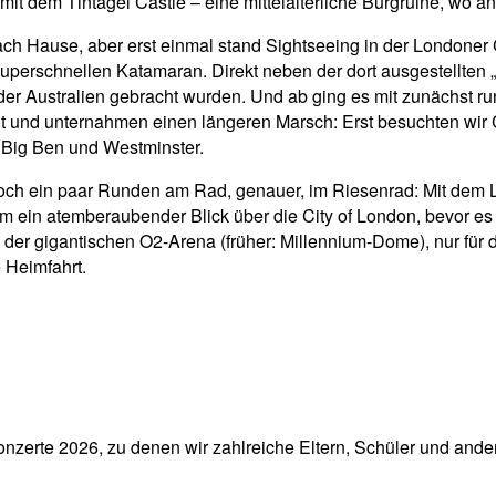
it dem Tintagel Castle – eine mittelalterliche Burgruine, wo a
ch Hause, aber erst einmal stand Sightseeing in der Londoner 
perschnellen Katamaran. Direkt neben der dort ausgestellten „
er Australien gebracht wurden. Und ab ging es mit zunächst ru
ot und unternahmen einen längeren Marsch: Erst besuchten wi
 Big Ben und Westminster.
och ein paar Runden am Rad, genauer, im Riesenrad: Mit dem
tzdem ein atemberaubender Blick über die City of London, bevo
 der gigantischen O2-Arena (früher: Millennium-Dome), nur für
 Heimfahrt.
nzerte 2026, zu denen wir zahlreiche Eltern, Schüler und ander