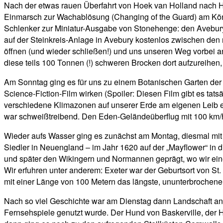
Nach der etwas rauen Überfahrt von Hoek van Holland nach 
Einmarsch zur Wachablösung (Changing of the Guard) am Köni
Schlenker zur Miniatur-Ausgabe von Stonehenge: den Avebury S
auf der Steinkreis-Anlage in Avebury kostenlos zwischen den 
öffnen (und wieder schließen!) und uns unseren Weg vorbei 
diese teils 100 Tonnen (!) schweren Brocken dort aufzureihen
Am Sonntag ging es für uns zu einem Botanischen Garten der
Science-Fiction-Film wirken (Spoiler: Diesen Film gibt es tats
verschiedene Klimazonen auf unserer Erde am eigenen Leib e
war schweißtreibend. Den Eden-Geländeüberflug mit 100 km/h
Wieder aufs Wasser ging es zunächst am Montag, diesmal mit d
Siedler in Neuengland – im Jahr 1620 auf der „Mayflower“ in
und später den Wikingern und Normannen geprägt, wo wir ein
Wir erfuhren unter anderem: Exeter war der Geburtsort von St. 
mit einer Länge von 100 Metern das längste, ununterbrochene
Nach so viel Geschichte war am Dienstag dann Landschaft ange
Fernsehspiele genutzt wurde. Der Hund von Baskerville, der 