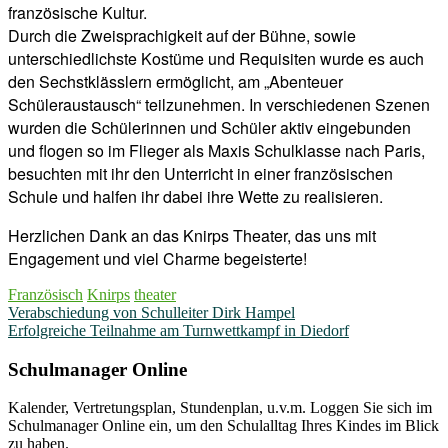
französische Kultur.
Durch die Zweisprachigkeit auf der Bühne, sowie
unterschiedlichste Kostüme und Requisiten wurde es auch
den Sechstklässlern ermöglicht, am „Abenteuer
Schüleraustausch“ teilzunehmen. In verschiedenen Szenen
wurden die Schülerinnen und Schüler aktiv eingebunden
und flogen so im Flieger als Maxis Schulklasse nach Paris,
besuchten mit ihr den Unterricht in einer französischen
Schule und halfen ihr dabei ihre Wette zu realisieren.
Herzlichen Dank an das Knirps Theater, das uns mit
Engagement und viel Charme begeisterte!
Französisch
Knirps
theater
Beitragsnavigation
Verabschiedung von Schulleiter Dirk Hampel
Erfolgreiche Teilnahme am Turnwettkampf in Diedorf
Schulmanager Online
Kalender, Vertretungsplan, Stundenplan, u.v.m. Loggen Sie sich im
Schulmanager Online ein, um den Schulalltag Ihres Kindes im Blick
zu haben.