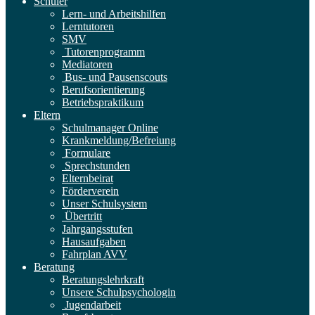
Schüler
Lern- und Arbeitshilfen
Lerntutoren
SMV
Tutorenprogramm
Mediatoren
Bus- und Pausenscouts
Berufsorientierung
Betriebspraktikum
Eltern
Schulmanager Online
Krankmeldung/Befreiung
Formulare
Sprechstunden
Elternbeirat
Förderverein
Unser Schulsystem
Übertritt
Jahrgangsstufen
Hausaufgaben
Fahrplan AVV
Beratung
Beratungslehrkraft
Unsere Schulpsychologin
Jugendarbeit