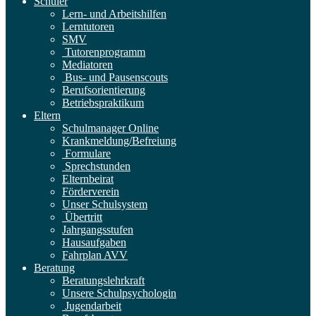
Schüler
Lern- und Arbeitshilfen
Lerntutoren
SMV
Tutorenprogramm
Mediatoren
Bus- und Pausenscouts
Berufsorientierung
Betriebspraktikum
Eltern
Schulmanager Online
Krankmeldung/Befreiung
Formulare
Sprechstunden
Elternbeirat
Förderverein
Unser Schulsystem
Übertritt
Jahrgangsstufen
Hausaufgaben
Fahrplan AVV
Beratung
Beratungslehrkraft
Unsere Schulpsychologin
Jugendarbeit