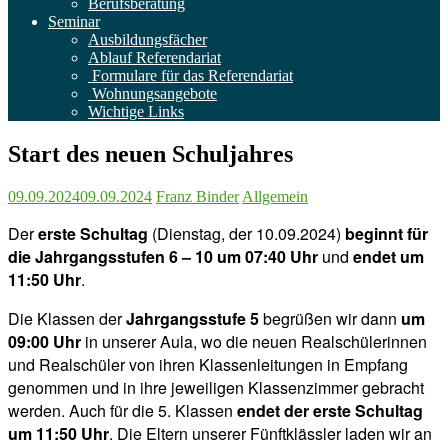
Berufsberatung
Seminar
Ausbildungsfächer
Ablauf Referendariat
Formulare für das Referendariat
Wohnungsangebote
Wichtige Links
Start des neuen Schuljahres
09.09.2024
09.09.2024
Franz Binder
Allgemein
Der
erste Schultag
(Dienstag, der 10.09.2024)
beginnt für
die Jahrgangsstufen 6 – 10 um 07:40 Uhr
und
endet um
11:50 Uhr
.
Die Klassen der
Jahrgangsstufe 5
begrüßen wir dann
um
09:00 Uhr
in unserer Aula, wo die neuen Realschülerinnen
und Realschüler von ihren Klassenleitungen in Empfang
genommen und in ihre jeweiligen Klassenzimmer gebracht
werden. Auch für die 5. Klassen
endet der erste Schultag
um 11:50 Uhr
. Die Eltern unserer Fünftklässler laden wir an