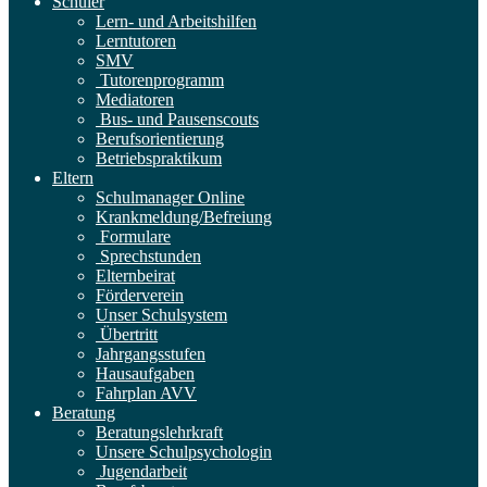
Schüler
Lern- und Arbeitshilfen
Lerntutoren
SMV
Tutorenprogramm
Mediatoren
Bus- und Pausenscouts
Berufsorientierung
Betriebspraktikum
Eltern
Schulmanager Online
Krankmeldung/Befreiung
Formulare
Sprechstunden
Elternbeirat
Förderverein
Unser Schulsystem
Übertritt
Jahrgangsstufen
Hausaufgaben
Fahrplan AVV
Beratung
Beratungslehrkraft
Unsere Schulpsychologin
Jugendarbeit