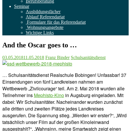
Berufsberatung
Seminar
Ausbildungsfächer
Ablauf Referendariat
Formulare für das Referendariat
Wohnungsangebote
Wichtige Links
And the Oscar goes to …
03.05.2018
11.05.2018
Franz Binder
Schulsanitätsdienst
… Schulsanitätsdienst Realschule Bobingen! Unfassbar! 37
Einsendungen von fünf Landkreisen nahmen am
Wettbewerb „Zivilcourage“ teil. Am 2. Mai 2018 wurden alle
Teilnehmer ins
Mephisto-Kino
in Augsburg eingeladen. Mit
dabei: Wir Schulsanitäter. Nacheinander wurden zunächst
alle dritten und zweiten Plätze jedes Landkreises
ausgerufen. Die Spannung stieg. „Werden wir erster?“, „Wird
tatsächlich unser Film auf der großen Kinoleinwand
ausgestrahlt?“, „Wahnsinn, meine Smartwatch zeigt einen