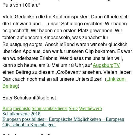
Puls von 100 an.“
Viele Gedanken die im Kopf rumspukten. Dann öffnete sich
die Leinwand und … unser Schullogo erschien. Wir haben
es geschafft. Wir haben den ersten Platz gewonnen. Wir
tobten auf unseren Kinosesseln, was zunächst für
Belustigung sorgte. Anschließend waren wir sehr glücklich
über den Applaus, den wir für unseren Clip bekamen. Es war
ein wunderbares Erlebnis. Wer dieses mit uns teilen will,
kann sich heute, am 3. Mai um 18 Uhr, auf
AugsburgTV
einen Beitrag zu diesem „Großevent“ ansehen. Vielen lieben
Dank auch nochmal an all unsere Unterstützer! (
Link zum
Beitrag
)
Euer Schulsanitätsdienst
Kino
mephisto
Schulsanitätsdienst
SSD
Wettbewerb
Beitragsnavigation
Schulkonzerte 2018
European possibilities – Europäische Möglichkeiten – European
City school in Kopenhagen.