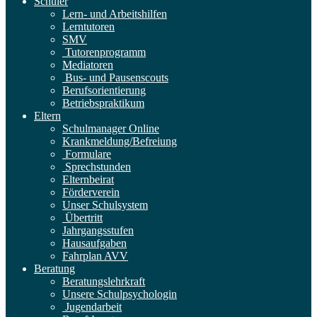
Schüler
Lern- und Arbeitshilfen
Lerntutoren
SMV
Tutorenprogramm
Mediatoren
Bus- und Pausenscouts
Berufsorientierung
Betriebspraktikum
Eltern
Schulmanager Online
Krankmeldung/Befreiung
Formulare
Sprechstunden
Elternbeirat
Förderverein
Unser Schulsystem
Übertritt
Jahrgangsstufen
Hausaufgaben
Fahrplan AVV
Beratung
Beratungslehrkraft
Unsere Schulpsychologin
Jugendarbeit