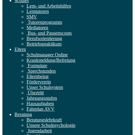
Schüler
Lern- und Arbeitshilfen
Lerntutoren
SMV
Tutorenprogramm
Mediatoren
Bus- und Pausenscouts
Berufsorientierung
Betriebspraktikum
Eltern
Schulmanager Online
Krankmeldung/Befreiung
Formulare
Sprechstunden
Elternbeirat
Förderverein
Unser Schulsystem
Übertritt
Jahrgangsstufen
Hausaufgaben
Fahrplan AVV
Beratung
Beratungslehrkraft
Unsere Schulpsychologin
Jugendarbeit